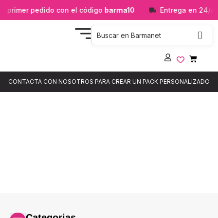
primer pedido con el código
barma10
Entrega en 24/48h
CONTACTA CON NOSOTROS PARA CREAR UN PACK PERSONALIZADO
Tienda
Aquí es donde puedes ver los productos en esta tienda.
Categorias