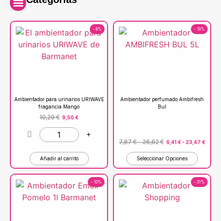
- 8%
- 19%
Ambientador para urinarios URIWAVE
Ambientador perfumado Ambifresh
fragancia Mango
Bul
10,29
€
9,50
€
7,87
€
-
26,62
€
6,41
€
-
23,47
€
Añadir al carrito
Seleccionar Opciones
- 10%
- 31%