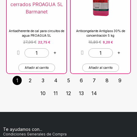
Antiadherente de cal para circuitos de
Anticongelante Antiglass 30% de
agua PROAGUA 5L
concentración 5 kg
27,99
€
10,89
€
22,75
€
9,20
€
Añadir al carrito
Añadir al carrito
1
2
3
4
5
6
7
8
9
10
11
12
13
14
Te ayudamos con...
Condiciones Generales de Compra