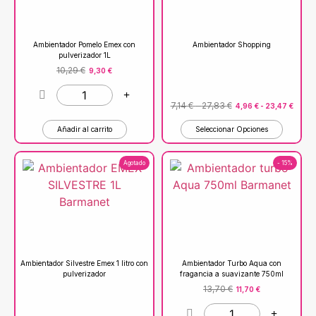
Ambientador Pomelo Emex con
Ambientador Shopping
pulverizador 1L
10,29
€
9,30
€
7,14
€
-
27,83
€
4,96
€
-
23,47
€
Añadir al carrito
Seleccionar Opciones
Agotado
- 15%
Ambientador Silvestre Emex 1 litro con
Ambientador Turbo Aqua con
pulverizador
fragancia a suavizante 750ml
13,70
€
11,70
€