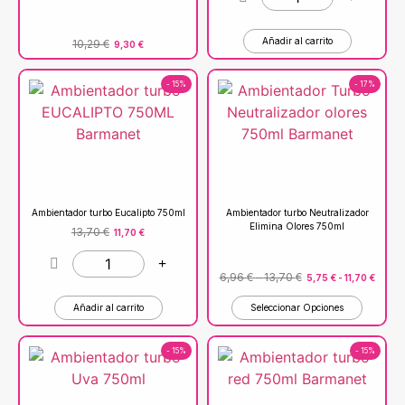
Añadir al carrito
10,29
€
9,30
€
- 15%
- 17%
Ambientador turbo Eucalipto 750ml
Ambientador turbo Neutralizador
Elimina Olores 750ml
13,70
€
11,70
€
6,96
€
-
13,70
€
5,75
€
-
11,70
€
Añadir al carrito
Seleccionar Opciones
- 15%
- 15%