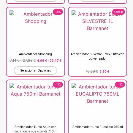
- 31%
Agotado
Ambientador Shopping
Ambientador Silvestre Emex 1 litro con
pulverizador
7,14
€
-
27,83
€
4,96
€
-
23,47
€
Seleccionar Opciones
10,29
€
9,30
€
- 15%
- 15%
Ambientador Turbo Aqua con
Ambientador turbo Eucalipto 750ml
fragancia a suavizante 750ml