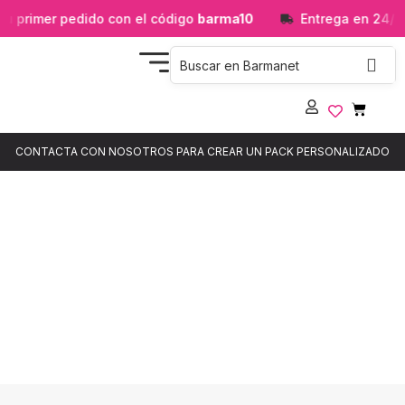
 primer pedido con el código
barma10
Entrega en 24/48
CONTACTA CON NOSOTROS PARA CREAR UN PACK PERSONALIZADO
Ambientadores
Ambientadores y desodorizantes para hogar y empresa, en
formatos líquidos y gaseosos, pensados para dejar una sensación
de ambiente limpio y fresco.