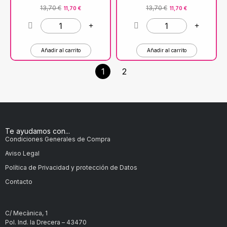
13,70
€
13,70
€
11,70
€
11,70
€
Añadir al carrito
Añadir al carrito
1
2
Te ayudamos con...
Condiciones Generales de Compra
Aviso Legal
Política de Privacidad y protección de Datos
Contacto
C/ Mecànica, 1
Pol. Ind. la Drecera – 43470