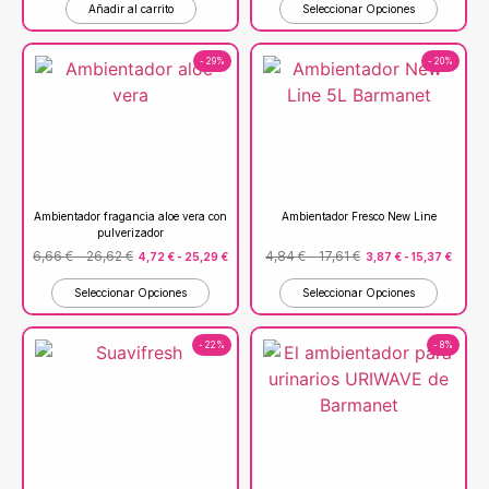
Añadir al carrito
Seleccionar Opciones
- 29%
- 20%
Ambientador fragancia aloe vera con
Ambientador Fresco New Line
pulverizador
6,66
€
-
26,62
€
4,84
€
-
17,61
€
4,72
€
-
25,29
€
3,87
€
-
15,37
€
Seleccionar Opciones
Seleccionar Opciones
- 22%
- 8%