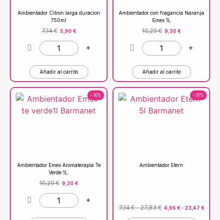
Ambientador Citron larga duracion
Ambientador con fragancia Naranja
750ml
Emex 1L
7,14
€
10,29
€
5,90
€
9,30
€
Añadir al carrito
Añadir al carrito
- 10%
- 31%
Ambientador Emex Aromaterapia Te
Ambientador Etern
Verde 1L.
10,29
€
9,30
€
7,14
€
-
27,83
€
4,96
€
-
23,47
€