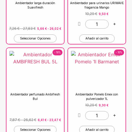
Ambientador larga duración
Ambientador para urinarios URIWAVE
Suavifresh
fragancia Mango
10,29
€
9,50
€
7,26
€
-
27,83
€
5,66
€
-
26,02
€
Seleccionar Opciones
Añadir al carrito
- 19%
- 10%
Ambientador perfumado Ambifresh
Ambientador Pomelo Emex con
Bul
pulverizador 1L
10,29
€
9,30
€
7,87
€
-
26,62
€
6,41
€
-
23,47
€
Seleccionar Opciones
Añadir al carrito