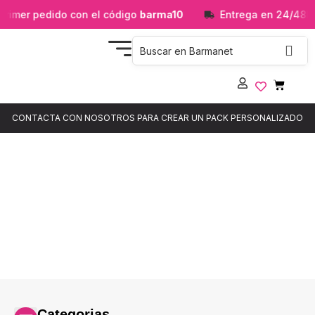
imer pedido con el código
barma10
Entrega en 24/48h
CONTACTA CON NOSOTROS PARA CREAR UN PACK PERSONALIZADO
Tienda
Aquí es donde puedes ver los productos en esta tienda.
Categorias