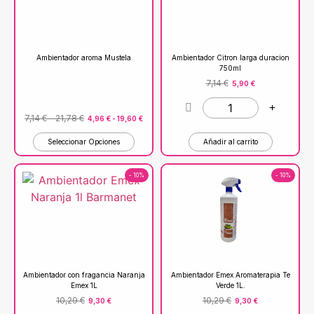
Ambientador aroma Mustela
Ambientador Citron larga duracion
750ml
7,14
€
5,90
€
7,14
€
-
21,78
€
4,96
€
-
19,60
€
Seleccionar Opciones
Añadir al carrito
- 10%
- 10%
Ambientador con fragancia Naranja
Ambientador Emex Aromaterapia Te
Emex 1L
Verde 1L.
10,29
€
10,29
€
9,30
€
9,30
€