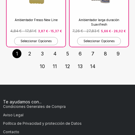
Ambientador Fresco New Line
Ambientador larga duración
Suavifresh
4,84
€
-
17,61
€
7,26
€
-
27,83
€
3,87
€
-
15,37
€
5,66
€
-
26,02
€
Seleccionar Opciones
Seleccionar Opciones
1
2
3
4
5
6
7
8
9
10
11
12
13
14
Te ayudamos con...
Condiciones Generales de Compra
Aviso Legal
Política de Privacidad y protección de Datos
Contacto