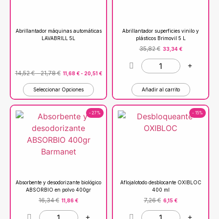
Abrillantador máquinas automáticas
Abrillantador superficies vinilo y
LAVABRILL 5L
plásticos Brimovil 5 L
35,82
€
33,34
€
14,52
€
-
21,78
€
11,68
€
-
20,51
€
Seleccionar Opciones
Añadir al carrito
- 27%
- 15%
Absorbente y desodorizante biológico
Aflojalotodo desblocante OXIBLOC
ABSORBIO en polvo 400gr
400 ml
16,34
€
7,26
€
11,86
€
6,15
€