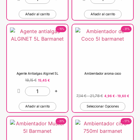
Añadir al carrito
Añadir al carrito
- 15%
- 31%
Agente Antialgas Alginet 5L
Ambientador aroma coco
18,15
€
15,45
€
7,14
€
-
21,78
€
4,96
€
-
19,60
€
Añadir al carrito
Seleccionar Opciones
- 31%
- 17%