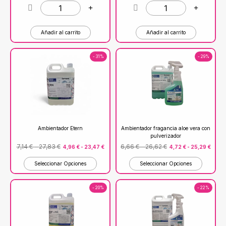
Añadir al carrito
Añadir al carrito
- 31%
- 29%
Ambientador Etern
Ambientador fragancia aloe vera con
pulverizador
7,14
€
-
27,83
€
6,66
€
-
26,62
€
4,96
€
-
23,47
€
4,72
€
-
25,29
€
Seleccionar Opciones
Seleccionar Opciones
- 20%
- 22%