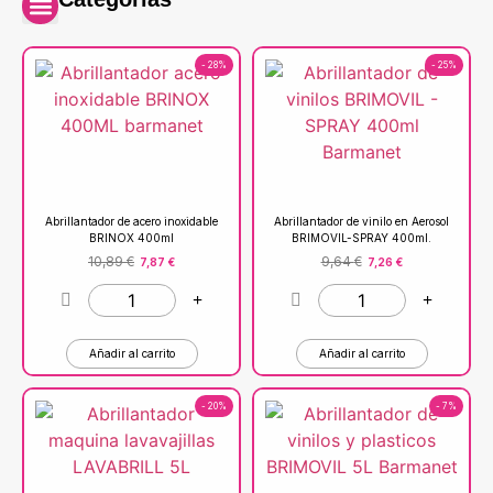
- 28%
- 25%
Abrillantador de acero inoxidable
Abrillantador de vinilo en Aerosol
BRINOX 400ml
BRIMOVIL-SPRAY 400ml.
10,89
€
9,64
€
7,87
€
7,26
€
Añadir al carrito
Añadir al carrito
- 20%
- 7%