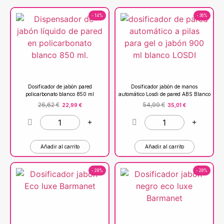
- 14%
- 36%
Dosificador de jabón pared
Dosificador jabón de manos
policarbonato blanco 850 ml
automático Losdi de pared ABS Blanco
26,62
€
54,99
€
22,99
€
35,01
€
Añadir al carrito
Añadir al carrito
- 28%
- 28%