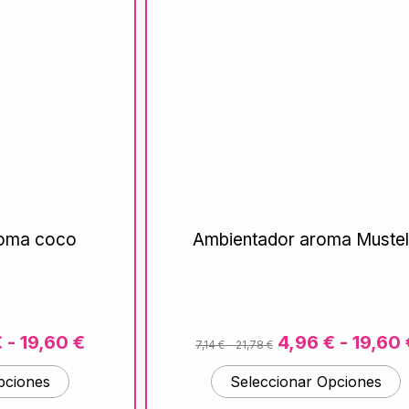
roma coco
Ambientador aroma Muste
€
-
19,60
€
4,96
€
-
19,60
7,14
€
-
21,78
€
pciones
Seleccionar Opciones