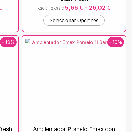
€
5,66
€
-
26,02
€
7,26
€
-
27,83
€
Seleccionar Opciones
- 19%
- 10%
fresh
Ambientador Pomelo Emex con