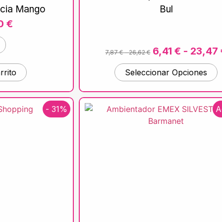
cia Mango
Bul
50
€
6,41
€
-
23,47
7,87
€
-
26,62
€
rrito
Seleccionar Opciones
- 31%
A