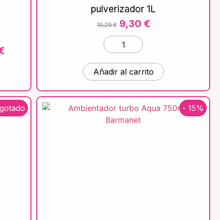
pulverizador 1L
9,30
€
10,29
€
€
Añadir al carrito
gotado
- 15%