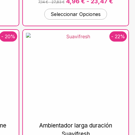
4,96
€
-
23,47
€
7,14
€
-
27,83
€
Seleccionar Opciones
- 20%
- 22%
ine
Ambientador larga duración
Suavifresh