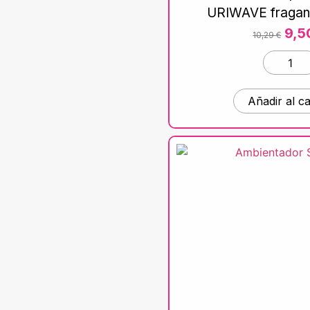
URIWAVE fragan
9,
10,29
€
Añadir al ca