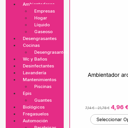
Ambientadores
Empresas
Hogar
Líquido
Gaseoso
Desengrasantes
Cocinas
Desengrasantes
Wc y Baños
Desinfectantes
Lavandería
Ambientador a
Mantenimientos
Piscinas
Epis
Guantes
4,96
Biológicos
7,14
€
-
21,78
€
Fregasuelos
Seleccionar O
Automoción
Parabrisas