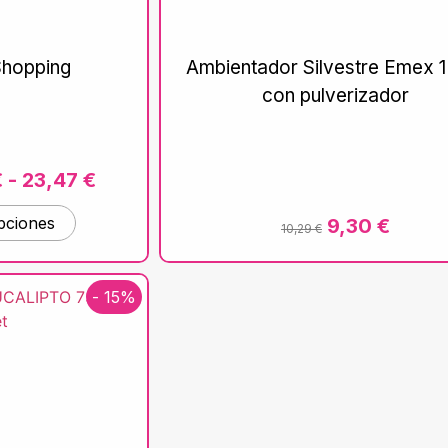
Shopping
Ambientador Silvestre Emex 1 
con pulverizador
€
-
23,47
€
pciones
9,30
€
10,29
€
- 15%