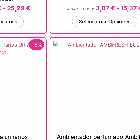
€
-
25,29
€
3,87
€
-
15,37
4,84
€
-
17,61
€
pciones
Seleccionar Opciones
- 8%
 urinarios
Ambientador perfumado Ambi