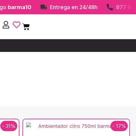
a10
Entrega en 24/48h
977 84 41 31
- 31%
- 17%