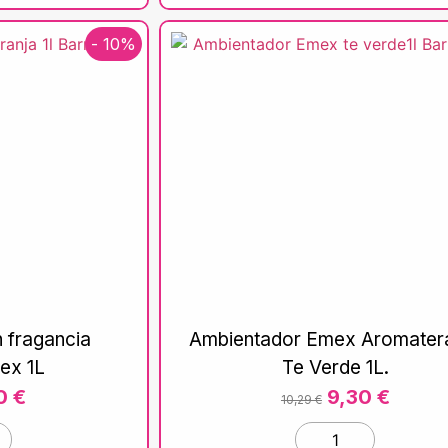
- 10%
 fragancia
Ambientador Emex Aromater
ex 1L
Te Verde 1L.
30
€
9,30
€
10,29
€