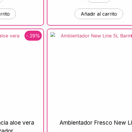
rrito
Añadir al carrito
- 29%
cia aloe vera
Ambientador Fresco New L
zador