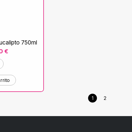
ucalipto 750ml
70
€
rrito
1
2