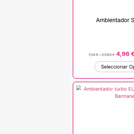
Ambientador 
4,96
7,14
€
-
27,83
€
Seleccionar O