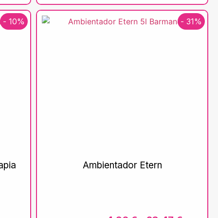
- 10%
- 31%
apia
Ambientador Etern