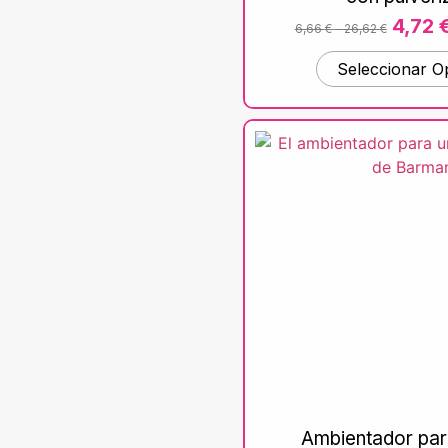
4,72
6,66
€
-
26,62
€
Seleccionar O
Ambientador para