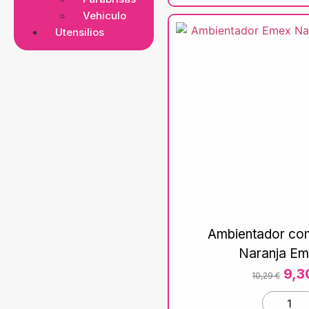
Vehiculo
Utensilios
Ambientador con
Naranja Em
9,
10,29
€