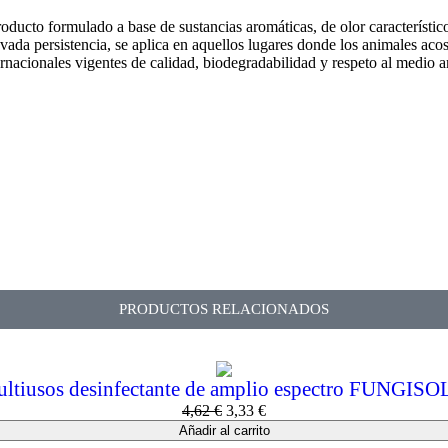
ucto formulado a base de sustancias aromáticas, de olor característico,
evada persistencia, se aplica en aquellos lugares donde los animales ac
as internacionales vigentes de calidad, biodegradabilidad y resp
PRODUCTOS RELACIONADOS
ltiusos desinfectante de amplio espectro FUNGIS
4,62
€
3,33
€
Añadir al carrito