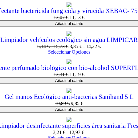
fectante bactericida fungicida y virucida XEBAC- 7
13,07
€
11,13
€
Añadir al carrito
Limpiador vehículos ecológico sin agua LIMPICAR
5,14
€
-
15,73
€
3,85
€
-
14,22
€
Seleccionar Opciones
ente perfumado biológico con bio-alcohol SUPER
13,31
€
11,19
€
Añadir al carrito
Gel manos Ecológico anti-bacterias Sanihand 5 L
10,89
€
9,85
€
Añadir al carrito
impiador desinfectante superficies área sanitaria Fre
3,21
€
-
12,97
€
Seleccionar Opciones