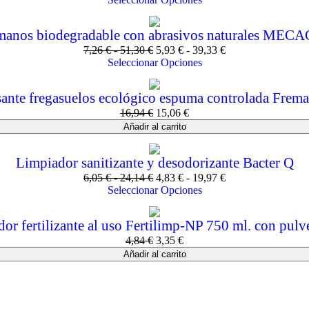
manos biodegradable con abrasivos naturales M
7,26
€
-
51,30
€
5,93
€
-
39,33
€
Seleccionar Opciones
ante fregasuelos ecológico espuma controlada Fremati
16,94
€
15,06
€
Añadir al carrito
Limpiador sanitizante y desodorizante Bacter Q
6,05
€
-
24,14
€
4,83
€
-
19,97
€
Seleccionar Opciones
or fertilizante al uso Fertilimp-NP 750 ml. con pulv
4,84
€
3,35
€
Añadir al carrito