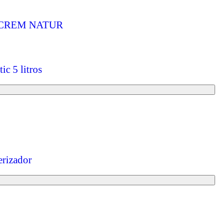
ECACREM NATUR
c 5 litros
erizador