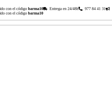
ido con el código
barma10
Entrega en 24/48h
977 84 41 31
ido con el código
barma10