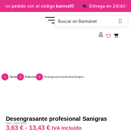
imer pedido con el código
barma10
Entrega en 24/48h
Desengrasante profesional Sanigras
1
2
3
Tienda
Productos
Desengrasante profesional Sanigras
Desengrasante profesional Sanigras
Sku: DGC060
3,63
€
-
13,43
€
IVA incluido