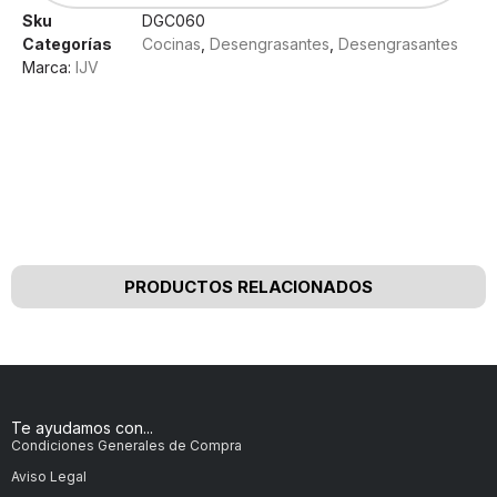
Sku
DGC060
Categorías
Cocinas
,
Desengrasantes
,
Desengrasantes
Marca:
IJV
Nuestros clientes opinan
PRODUCTOS RELACIONADOS
Te ayudamos con...
Condiciones Generales de Compra
Aviso Legal