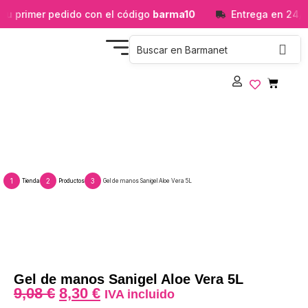
tu primer pedido con el código
barma10
Entrega en 24/4
Gel de manos Sanigel Aloe Vera 5L
1
2
3
Tienda
Productos
Gel de manos Sanigel Aloe Vera 5L
Gel de manos Sanigel Aloe Vera 5L
9,08
€
8,30
€
IVA incluido