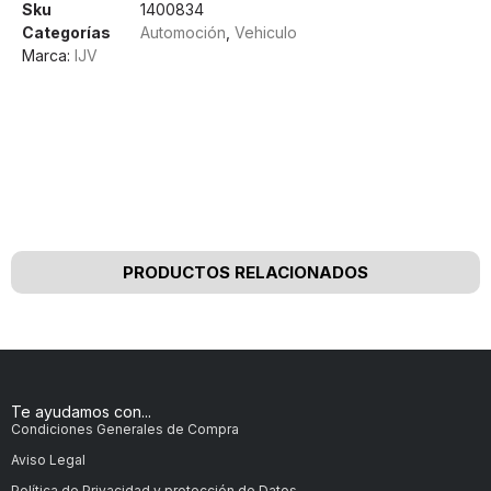
Sku
1400834
Categorías
Automoción
,
Vehiculo
Marca:
IJV
Nuestros clientes opinan
PRODUCTOS RELACIONADOS
Te ayudamos con...
Condiciones Generales de Compra
Aviso Legal
Política de Privacidad y protección de Datos