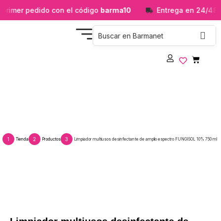
primer pedido con el código
barma10
Entrega en 24/48h
Limpiador multiusos desinfectante de amplio
espectro FUNGISOL 10% 750 ml
1
2
3
Tienda
Productos
Limpiador multiusos desinfectante de amplio espectro FUNGISOL 10% 750 ml