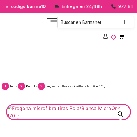
n el código
barma10
Entrega en 24/48h
977 84 41 
Fregona microfibra tiras Roja/Blanca MicroOne,
170 g
1
2
3
Tienda
Productos
Fregona microfibra tiras Roja/Blanca MicroOne, 170 g