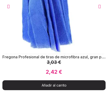
F
regona Profesional de tiras de microfibra azul, gran poder de absorción
3,03
€
2,42
€
Añadir al carrito