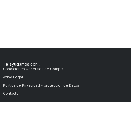
Te ayudamos con...
Condiciones Generales de Compra
Aviso Legal
Política de Privacidad y protección de Datos
Contacto
C/ Mecànica, 1
Pol. Ind. la Drecera – 43470
La Selva del Camp – Tarragona
Condiciones Generales de Compra
Aviso Legal