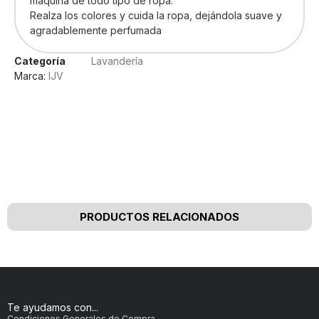
máquina de todo tipo de ropa.
Realza los colores y cuida la ropa, dejándola suave y
agradablemente perfumada
Categoría
Lavandería
Marca:
IJV
Nuestros clientes opinan
PRODUCTOS RELACIONADOS
Te ayudamos con...
Condiciones Generales de Compra