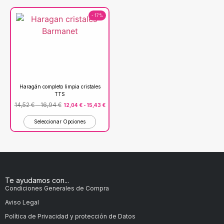
- 17%
Haragán completo limpia cristales
TTS
14,52
€
-
16,94
€
12,04
€
-
15,43
€
Seleccionar Opciones
Te ayudamos con...
Condiciones Generales de Compra
Aviso Legal
Política de Privacidad y protección de Datos